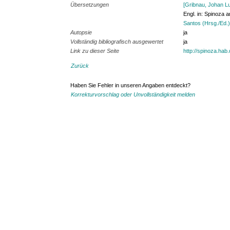
Übersetzungen
[Gribnau, Johan Luc
Engl. in: Spinoza 
Santos (Hrsg./Ed.
Autopsie
ja
Vollständig bibliografisch ausgewertet
ja
Link zu dieser Seite
http://spinoza.hab
Zurück
Haben Sie Fehler in unseren Angaben entdeckt?
Korrekturvorschlag oder Unvollständigkeit melden