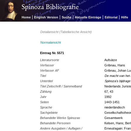
|
|
|
|
|
Home
English Version
Suche
Aktuelle Einträge
Editorial
Hilfe
Detailansicht (Tabellarische Ansicht)
Normalansicht
Eintrag Nr. 5571
Literatursorte
Aufsätze
Verfasser
Gribnau, Hans
Verfasser AF
Gribnau, Johan Lu
Titel
De macht van het 
Untertitel
Spinoza's bijdrage
Titel Zeitschrift / Sammelband
Nederlands Jurist
Zählung
67, 43
Jahr
1992
Seiten
1443-1451
Sprache
niederländisch
Sachgebiete
Gesellschaftstheor
Behandelte Werke Spinozas
Gesamtwerk
Behandelte Personen
Kelsen, Hans; Berli
Andere Ausgaben / Auflagen /
Erneut/again: Fra