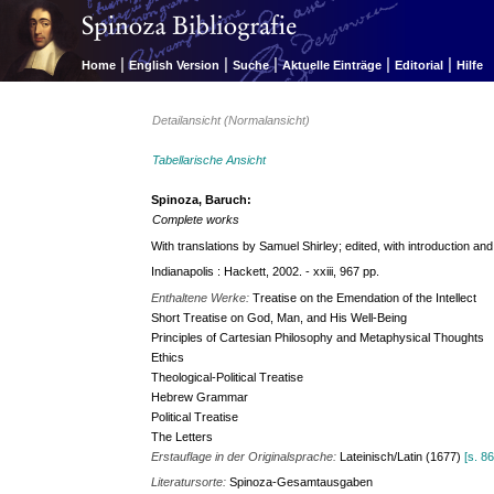
|
|
|
|
|
Home
English Version
Suche
Aktuelle Einträge
Editorial
Hilfe
Detailansicht (Normalansicht)
Tabellarische Ansicht
Spinoza, Baruch:
Complete works
With translations by Samuel Shirley; edited, with introduction a
Indianapolis : Hackett, 2002. - xxiii, 967 pp.
Enthaltene Werke:
Treatise on the Emendation of the Intellect
Short Treatise on God, Man, and His Well-Being
Principles of Cartesian Philosophy and Metaphysical Thoughts
Ethics
Theological-Political Treatise
Hebrew Grammar
Political Treatise
The Letters
Erstauflage in der Originalsprache:
Lateinisch/Latin (1677)
[s. 8
Literatursorte:
Spinoza-Gesamtausgaben