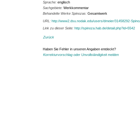
Sprache:
englisch
Sachgebiete:
Werkkommentar
Behandelte Werke Spinozas:
Gesamtwerk
URL:
http://www2.dsu.nodak.edu/users/dmeier/31458292-Spin
Link zu dieser Seite:
http://spinoza.hab.de/detail.php?id=5542
Zurück
Haben Sie Fehler in unseren Angaben entdeckt?
Korrekturvorschlag oder Unvollständigkeit melden