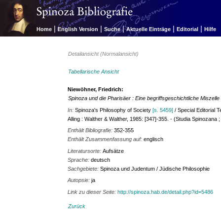
|
|
|
|
|
Home
English Version
Suche
Aktuelle Einträge
Editorial
Hilfe
Detailansicht (Normalansicht)
Tabellarische Ansicht
Niewöhner, Friedrich:
Spinoza und die Pharisäer : Eine begriffsgeschichtliche Miszell
In:
Spinoza's Philosophy of Society
[s. 5459]
/ Special Editorial 
Alling : Walther & Walther, 1985: [347]-355. - (Studia Spinozana ;
Enthält Bibliografie:
352-355
Enthält Zusammenfassung auf:
englisch
Literatursorte:
Aufsätze
Sprache:
deutsch
Sachgebiete:
Spinoza und Judentum / Jüdische Philosophie
Autopsie:
ja
Link zu dieser Seite:
http://spinoza.hab.de/detail.php?id=5486
Zurück