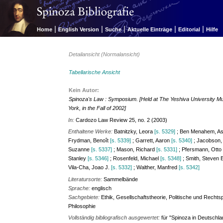
|
|
|
|
|
Home
English Version
Suche
Aktuelle Einträge
Editorial
Hilfe
Detailansicht (Normalansicht)
Tabellarische Ansicht
Kein Autor:
Spinoza's Law : Symposium. [Held at The Yeshiva University M
York, in the Fall of 2002]
In:
Cardozo Law Review 25, no. 2 (2003)
Enthaltene Werke:
Batnitzky, Leora
[s. 5329]
; Ben Menahem, A
Frydman, Benoît
[s. 5339]
; Garrett, Aaron
[s. 5340]
; Jacobson, 
Suzanne
[s. 5337]
; Mason, Richard
[s. 5331]
; Pfersmann, Ott
Stanley
[s. 5346]
; Rosenfeld, Michael
[s. 5348]
; Smith, Steven 
Vila-Cha, Joao J.
[s. 5332]
; Walther, Manfred
[s. 5342]
Literatursorte:
Sammelbände
Sprache:
englisch
Sachgebiete:
Ethik, Gesellschaftstheorie, Politische und Recht
Philosophie
Vollständig bibliografisch ausgewertet:
für "Spinoza in Deutschla