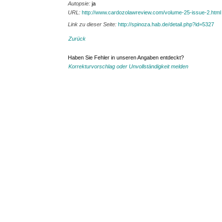
Autopsie:
ja
URL:
http://www.cardozolawreview.com/volume-25-issue-2.html
Link zu dieser Seite:
http://spinoza.hab.de/detail.php?id=5327
Zurück
Haben Sie Fehler in unseren Angaben entdeckt?
Korrekturvorschlag oder Unvollständigkeit melden