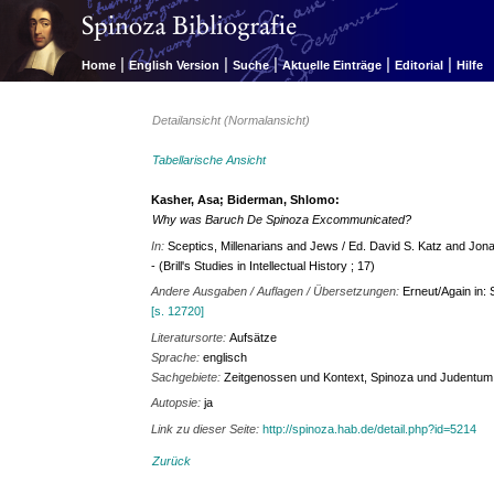
|
|
|
|
|
Home
English Version
Suche
Aktuelle Einträge
Editorial
Hilfe
Detailansicht (Normalansicht)
Tabellarische Ansicht
Kasher, Asa; Biderman, Shlomo:
Why was Baruch De Spinoza Excommunicated?
In:
Sceptics, Millenarians and Jews / Ed. David S. Katz and Jonatha
- (Brill's Studies in Intellectual History ; 17)
Andere Ausgaben / Auflagen / Übersetzungen:
Erneut/Again in: 
[s. 12720]
Literatursorte:
Aufsätze
Sprache:
englisch
Sachgebiete:
Zeitgenossen und Kontext, Spinoza und Judentum 
Autopsie:
ja
Link zu dieser Seite:
http://spinoza.hab.de/detail.php?id=5214
Zurück