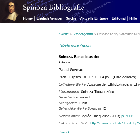
|
|
|
|
|
Home
English Version
Suche
Aktuelle Einträge
Editorial
Hilfe
Suche
>
Suchergebnis
> Detailansicht (Normalansich
Tabellarische Ansicht
Spinoza, Benedictus de:
Ethique
Pascal Severac
Paris : Ellipses Éd., 1997. - 64 pp. - (Philo-oeuvres).
Enthaltene Werke:
Auszüge der Ethik/Extracts of Eth
Literatursorte:
Spinoza-Textauszüge
Sprache:
französisch
Sachgebiete:
Ethik
Behandelte Werke Spinozas:
E
Rezensionen:
Lagrée, Jacqueline (2003)
[s. 9003]
Link zu dieser Seite:
http://spinoza.hab.de/detail.php
Zurück