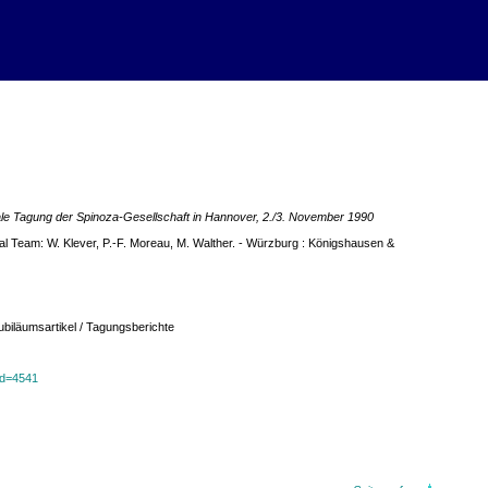
nale Tagung der Spinoza-Gesellschaft in Hannover, 2./3. November 1990
rial Team: W. Klever, P.-F. Moreau, M. Walther. - Würzburg : Königshausen &
ubiläumsartikel / Tagungsberichte
?id=4541