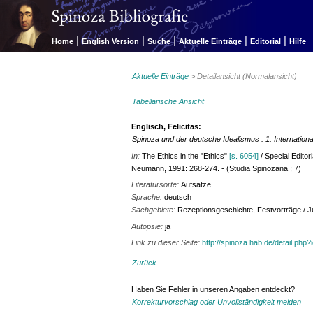
|
|
|
|
|
Home
English Version
Suche
Aktuelle Einträge
Editorial
Hilfe
Aktuelle Einträge
> Detailansicht (Normalansicht)
Tabellarische Ansicht
Englisch, Felicitas:
Spinoza und der deutsche Idealismus : 1. Internatio
In:
The Ethics in the "Ethics"
[s. 6054]
/ Special Edito
Neumann, 1991: 268-274. - (Studia Spinozana ; 7)
Literatursorte:
Aufsätze
Sprache:
deutsch
Sachgebiete:
Rezeptionsgeschichte, Festvorträge / J
Autopsie:
ja
Link zu dieser Seite:
http://spinoza.hab.de/detail.php
Zurück
Haben Sie Fehler in unseren Angaben entdeckt?
Korrekturvorschlag oder Unvollständigkeit melden