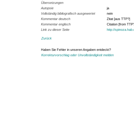
Übersetzungen
Autopsie
ja
Vollständig bibliografisch ausgewertet
nein
Kommentar deutsch
Zitat [aus TTP?]
Kommentar englisch
Citation [from TTP
Link zu dieser Seite
http://spinoza.hab
Zurück
Haben Sie Fehler in unseren Angaben entdeckt?
Korrekturvorschlag oder Unvollständigkeit melden