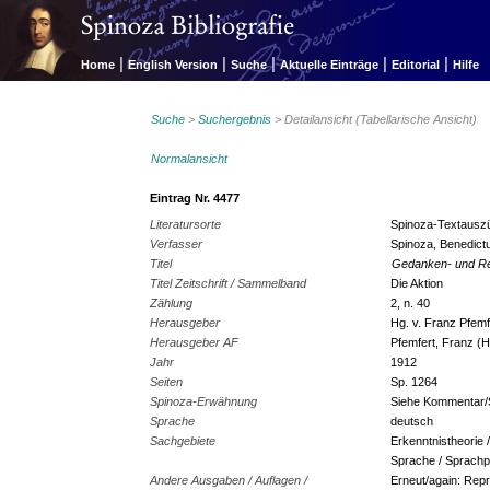
|
|
|
|
|
Home
English Version
Suche
Aktuelle Einträge
Editorial
Hilfe
Suche
>
Suchergebnis
> Detailansicht (Tabellarische Ansicht)
Normalansicht
Eintrag Nr. 4477
Literatursorte
Spinoza-Textausz
Verfasser
Spinoza, Benedict
Titel
Gedanken- und Red
Titel Zeitschrift / Sammelband
Die Aktion
Zählung
2, n. 40
Herausgeber
Hg. v. Franz Pfemf
Herausgeber AF
Pfemfert, Franz (H
Jahr
1912
Seiten
Sp. 1264
Spinoza-Erwähnung
Siehe Kommentar
Sprache
deutsch
Sachgebiete
Erkenntnistheorie 
Sprache / Sprachp
Andere Ausgaben / Auflagen /
Erneut/again: Repri