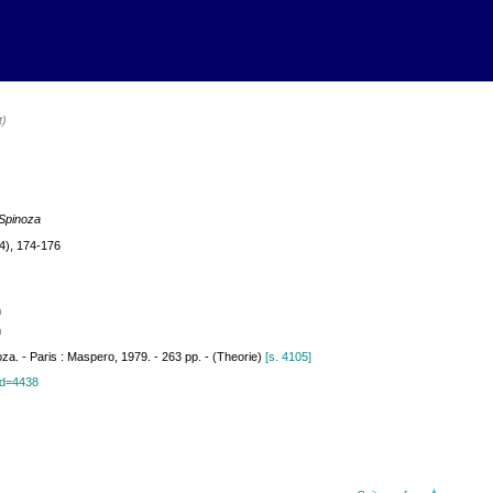
t)
 Spinoza
4), 174-176
h
h
za. - Paris : Maspero, 1979. - 263 pp. - (Theorie)
[s. 4105]
?id=4438