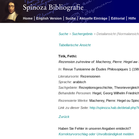
|
|
|
|
|
Home
English Version
Suche
Aktuelle Einträge
Editorial
Hilfe
Suche
>
Suchergebnis
> Detailansicht (Normalansich
Tabellarische Ansicht
Tirik, Fethi:
Rezension zu/review of: Macherey, Pierre: Hegel aw
In:
Revue Tunisienne de Études Philosopiques 1 (198
Literatursorte:
Rezensionen
Sprache:
arabisch
Sachgebiete:
Rezeptionsgeschichte, Theorievergleic
Behandelte Personen:
Hegel, Georg Wilhelm Friedric
Rezensierte Werke:
Macherey, Pierre: Hegel ou Spino
Link zu dieser Seite:
http://spinoza.hab.de/detail.php
Zurück
Haben Sie Fehler in unseren Angaben entdeckt?
Korrekturvorschlag oder Unvollständigkeit melden