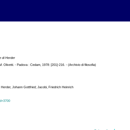
e di Herder
. Olivetti. - Padova : Cedam, 1978: [201]-216. - (Archivio di filosofia)
erder, Johann Gottfried; Jacobi, Friedrich Heinrich
?id=3700