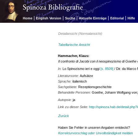
|
|
|
|
|
Home
English Version
Suche
Aktuelle Einträge
Editorial
Hilfe
Detailansicht (Normalansicht)
Tabellarische Ansicht
Hammacher, Klaus:
Il confronto di Jacobi con il neospinozismo di Goethe 
In:
Lo Spinozismo ieri e oggi
[s. 8509]
/ Dir. da Marco M
Literatursorte:
Aufsätze
Sprache:
italienisch
Sachgebiete:
Rezeptionsgeschichte
Behandelte Personen:
Goethe, Johann Wolfgang von; H
Autopsie:
ja
Link zu dieser Seite:
http://spinoza.hab.de/detail.php
Zurück
Haben Sie Fehler in unseren Angaben entdeckt?
Korrekturvorschlag oder Unvollständigkeit melden