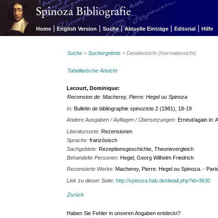
|
|
|
|
|
Home
English Version
Suche
Aktuelle Einträge
Editorial
Hilfe
Suche
>
Suchergebnis
> Detailansicht (Normalansicht)
Tabellarische Ansicht
Lecourt, Dominique:
Recension de: Macherey, Pierre: Hegel ou Spinoza
In:
Bulletin de bibliographie spinoziste 2 (1981), 18-19
Andere Ausgaben / Auflagen / Übersetzungen:
Erneut/again in: 
Literatursorte:
Rezensionen
Sprache:
französisch
Sachgebiete:
Rezeptionsgeschichte, Theorievergleich
Behandelte Personen:
Hegel, Georg Wilhelm Friedrich
Rezensierte Werke:
Macherey, Pierre: Hegel ou Spinoza. - Paris
Link zu dieser Seite:
http://spinoza.hab.de/detail.php?id=3630
Zurück
Haben Sie Fehler in unseren Angaben entdeckt?