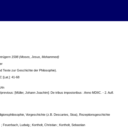
 Betrügern 1598 (Moses, Jesus, Mohammed)
er
und Texte zur Geschichte der Philosophie).
 [Lat.]: 41-68
114n
/previous: [Müller, Johann Joachim]: De tribus impostoribus : Anno MDIIC. - 2. Aufl.
eligionsphilosophie, Vorgeschichte (z.B. Descartes, Stoa), Rezeptionsgeschichte
 Feuerbach, Ludwig ; Kortholt, Christian ; Kortholt, Sebastian