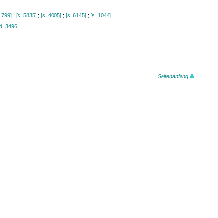
. 799]
;
[s. 5835]
;
[s. 4005]
;
[s. 6145]
;
[s. 1044]
?id=3496
Seitenanfang