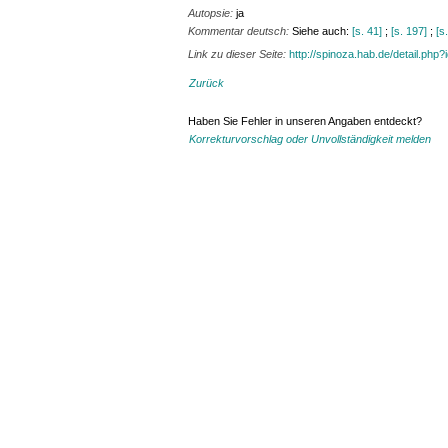
Autopsie:
ja
Kommentar deutsch:
Siehe auch:
[s. 41]
;
[s. 197]
;
[s
Link zu dieser Seite:
http://spinoza.hab.de/detail.php
Zurück
Haben Sie Fehler in unseren Angaben entdeckt?
Korrekturvorschlag oder Unvollständigkeit melden