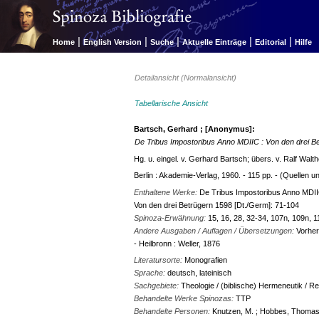
|
|
|
|
|
Home
English Version
Suche
Aktuelle Einträge
Editorial
Hilfe
Detailansicht (Normalansicht)
Tabellarische Ansicht
Bartsch, Gerhard ; [Anonymus]:
De Tribus Impostoribus Anno MDIIC : Von den drei
Hg. u. eingel. v. Gerhard Bartsch; übers. v. Ralf Walth
Berlin : Akademie-Verlag, 1960. - 115 pp. - (Quellen 
Enthaltene Werke:
De Tribus Impostoribus Anno MDIIC
Von den drei Betrügern 1598 [Dt./Germ]: 71-104
Spinoza-Erwähnung:
15, 16, 28, 32-34, 107n, 109n, 
Andere Ausgaben / Auflagen / Übersetzungen:
Vorher
- Heilbronn : Weller, 1876
Literatursorte:
Monografien
Sprache:
deutsch, lateinisch
Sachgebiete:
Theologie / (biblische) Hermeneutik / R
Behandelte Werke Spinozas:
TTP
Behandelte Personen:
Knutzen, M. ; Hobbes, Thomas ;