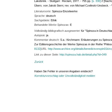
Lakebrink. - Stuttgart : Reclam, 1977. - 755 pp.
[s. 330]
// [Nachd
Übers. von Jakob Stern; rev. von Michael Czelinski-Uesbeck. - W
Literatursorte:
Spinoza-Einzelwerke
Sprache:
deutsch
Sachgebiete:
Ethik
Behandelte Werke Spinozas:
E
Vollständig bibliografisch ausgewertet:
für "Spinoza in Deutschla
Autopsie:
ja
Kommentar deutsch:
S.a.: Kirchmann: Erläuterungen zu Spinoza'
Zur Editionsgeschichte der Werke Spinozas in der Reihe 'Philoso
8132]
URL:
http://www.archive.org/details/benedictvonspin01kir
Link zu dieser Seite:
http://spinoza.hab.de/detail.php?id=349
Zurück
Haben Sie Fehler in unseren Angaben entdeckt?
Korrekturvorschlag oder Unvollständigkeit melden