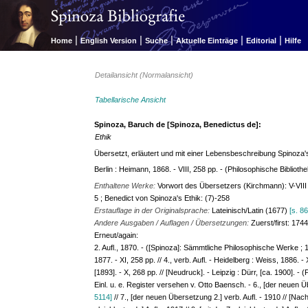
|
|
|
|
|
Home
English Version
Suche
Aktuelle Einträge
Editorial
Hilfe
Detailansicht (Normalansicht)
Tabellarische Ansicht
Spinoza, Baruch de [Spinoza, Benedictus de]:
Ethik
Übersetzt, erläutert und mit einer Lebensbeschreibung Spinoza
Berlin : Heimann, 1868. - VIII, 258 pp. - (Philosophische Bibliothek
Enthaltene Werke:
Vorwort des Übersetzers (Kirchmann): V-VIII 
5 ; Benedict von Spinoza's Ethik: (7)-258
Erstauflage in der Originalsprache:
Lateinisch/Latin (1677)
[s. 8
Andere Ausgaben / Auflagen / Übersetzungen:
Zuerst/first: 174
Erneut/again:
2. Aufl., 1870. - ([Spinoza]: Sämmtliche Philosophische Werke ; 
1877. - XI, 258 pp. // 4., verb. Aufl. - Heidelberg : Weiss, 1886. - X
[1893]. - X, 268 pp. // [Neudruck]. - Leipzig : Dürr, [ca. 1900]. - 
Einl. u. e. Register versehen v. Otto Baensch. - 6., [der neuen Üb
5114]
// 7., [der neuen Übersetzung 2.] verb. Aufl. - 1910 // [Nachd