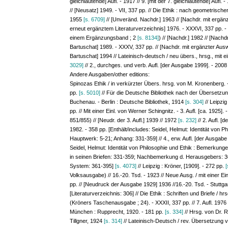
gleichlautende] Aufl. - 1917 // 9. [mit der 7. gleichlautende] Aufl. -
// [Neusatz] 1949. - VII, 337 pp. // Die Ethik : nach geometrische
1955
[s. 6709]
// [Unveränd. Nachdr.] 1963 // [Nachdr. mit ergänz
erneut ergänztem Literaturverzeichnis] 1976. - XXXVI, 337 pp. 
einem Ergänzungsband ; 2
[s. 8134]
) // [Nachdr.] 1982 // [Nach
Bartuschat] 1989. - XXXV, 337 pp. // [Nachdr. mit ergänzter Ausw
Bartuschat] 1994 // Lateinisch-deutsch / neu übers., hrsg., mit 
3029]
// 2., durchges. und verb. Aufl. [der Ausgabe 1999]. - 2008 /
Andere Ausgaben/other editions:
Spinozas Ethik / in verkürzter Übers. hrsg. von M. Kronenberg. - S
pp.
[s. 5010]
// Für die Deutsche Bibliothek nach der Übersetzun
Buchenau. - Berlin : Deutsche Bibliothek, 1914
[s. 304]
// Leipzi
pp. // Mit einer Einl. von Werner Schingnitz. - 3. Aufl. [ca. 1925].
851/855) // [Neudr. der 3. Aufl.] 1939 // 1972
[s. 232]
// 2. Aufl. [
1982. - 358 pp. [Enthält/includes: Seidel, Helmut: Identität von
Hauptwerk: 5-21; Anhang: 331-359] // 4., erw. Aufl. [der Ausgabe 1
Seidel, Helmut: Identität von Philosophie und Ethik : Bemerkung
in seinen Briefen: 331-359; Nachbemerkung d. Herausgebers: 36
System: 361-395]
[s. 4073]
// Leipzig : Kröner, [1909]. - 272 pp.
[
Volksausgabe) // 16.-20. Tsd. - 1923 // Neue Ausg. / mit einer Ei
pp. // [Neudruck der Ausgabe 1929] 1936 //16.-20. Tsd. - Stuttga
[Literaturverzeichnis: 306] // Die Ethik : Schriften und Briefe / h
(Kröners Taschenausgabe ; 24). - XXXII, 337 pp. // 7. Aufl. 1976 /
München : Rupprecht, 1920. - 181 pp.
[s. 334]
// Hrsg. von Dr. R
Tillgner, 1924
[s. 314]
// Lateinisch-Deutsch / rev. Übersetzung