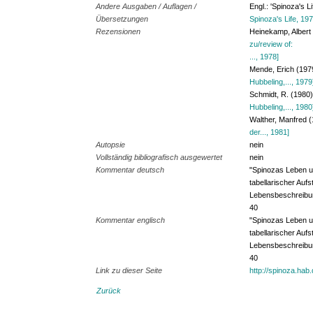
Andere Ausgaben / Auflagen /
Engl.: 'Spinoza's L
Übersetzungen
Spinoza's Life, 197
Rezensionen
Heinekamp, Albert
zu/review of:
..., 1978]
Mende, Erich (19
Hubbeling,..., 1979
Schmidt, R. (1980
Hubbeling,..., 1980
Walther, Manfred 
der..., 1981]
Autopsie
nein
Vollständig bibliografisch ausgewertet
nein
Kommentar deutsch
"Spinozas Leben un
tabellarischer Auf
Lebensbeschreibung
40
Kommentar englisch
"Spinozas Leben un
tabellarischer Auf
Lebensbeschreibung
40
Link zu dieser Seite
http://spinoza.hab
Zurück