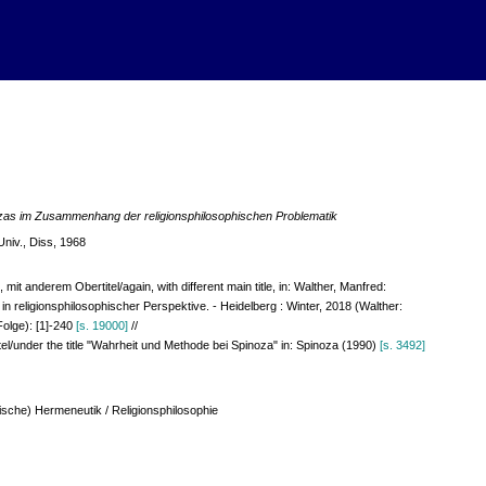
nozas im Zusammenhang der religionsphilosophischen Problematik
Univ., Diss, 1968
, mit anderem Obertitel/again, with different main title, in: Walther, Manfred:
 religionsphilosophischer Perspektive. - Heidelberg : Winter, 2018 (Walther:
Folge): [1]-240
[s. 19000]
//
el/under the title "Wahrheit und Methode bei Spinoza" in: Spinoza (1990)
[s. 3492]
lische) Hermeneutik / Religionsphilosophie