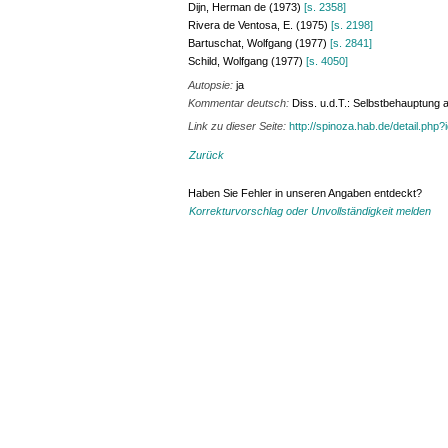
Dijn, Herman de (1973)
[s. 2358]
Rivera de Ventosa, E. (1975)
[s. 2198]
Bartuschat, Wolfgang (1977)
[s. 2841]
Schild, Wolfgang (1977)
[s. 4050]
Autopsie:
ja
Kommentar deutsch:
Diss. u.d.T.: Selbstbehauptung 
Link zu dieser Seite:
http://spinoza.hab.de/detail.php
Zurück
Haben Sie Fehler in unseren Angaben entdeckt?
Korrekturvorschlag oder Unvollständigkeit melden