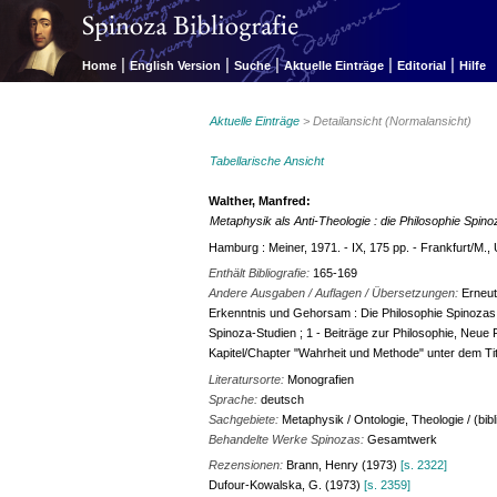
|
|
|
|
|
Home
English Version
Suche
Aktuelle Einträge
Editorial
Hilfe
Aktuelle Einträge
> Detailansicht (Normalansicht)
Tabellarische Ansicht
Walther, Manfred:
Metaphysik als Anti-Theologie : die Philosophie Spi
Hamburg : Meiner, 1971. - IX, 175 pp. - Frankfurt/M., 
Enthält Bibliografie:
165-169
Andere Ausgaben / Auflagen / Übersetzungen:
Erneut
Erkenntnis und Gehorsam : Die Philosophie Spinozas in
Spinoza-Studien ; 1 - Beiträge zur Philosophie, Neue 
Kapitel/Chapter "Wahrheit und Methode" unter dem Tit
Literatursorte:
Monografien
Sprache:
deutsch
Sachgebiete:
Metaphysik / Ontologie, Theologie / (bib
Behandelte Werke Spinozas:
Gesamtwerk
Rezensionen:
Brann, Henry (1973)
[s. 2322]
Dufour-Kowalska, G. (1973)
[s. 2359]