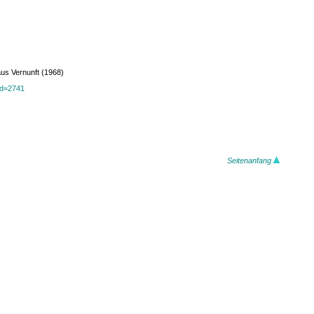
aus Vernunft (1968)
?id=2741
Seitenanfang