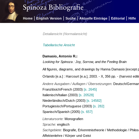
|
|
|
|
|
Home
English Version
Suche
Aktuelle Einträge
Editorial
Hilfe
Detailansicht (Normalansicht)
Tabellarische Ansicht
Damasio, Antonio R.:
Looking for Spinoza : Joy, Sorrow, and the Feeling Brain
All figures, diagrams, and drawings by Hanna Damasio [except p
Orlando [e.a.] : Harcourt [e.a.], 2003. - X, 356 pp. - (harvest edit
Andere Ausgaben / Auflagen / Übersetzungen:
Deutsch/German
Franzlösich/French (2003)
[s. 2645]
Italienisch/Italian (2003)
[s. 20528]
Niederländisch/Dutch (2003)
[s. 14582]
Portugiesisch/Portuguese (2003)
[s. 282]
Spanisch/Spanish (2005)
[s. 657]
Literatursorte:
Monografien
Sprache:
englisch
Sachgebiete:
Biografie, Erkenntnistheorie / Methodologie / Philo
Affektenlehre / Körper und Geist