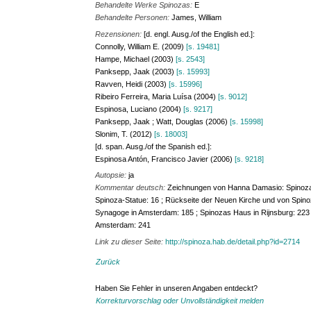
Behandelte Werke Spinozas:
E
Behandelte Personen:
James, William
Rezensionen:
[d. engl. Ausg./of the English ed.]:
Connolly, William E. (2009)
[s. 19481]
Hampe, Michael (2003)
[s. 2543]
Panksepp, Jaak (2003)
[s. 15993]
Ravven, Heidi (2003)
[s. 15996]
Ribeiro Ferreira, Maria Luísa (2004)
[s. 9012]
Espinosa, Luciano (2004)
[s. 9217]
Panksepp, Jaak ; Watt, Douglas (2006)
[s. 15998]
Slonim, T. (2012)
[s. 18003]
[d. span. Ausg./of the Spanish ed.]:
Espinosa Antón, Francisco Javier (2006)
[s. 9218]
Autopsie:
ja
Kommentar deutsch:
Zeichnungen von Hanna Damasio: Spinozas 
Spinoza-Statue: 16 ; Rückseite der Neuen Kirche und von Spino
Synagoge in Amsterdam: 185 ; Spinozas Haus in Rijnsburg: 223 
Amsterdam: 241
Link zu dieser Seite:
http://spinoza.hab.de/detail.php?id=2714
Zurück
Haben Sie Fehler in unseren Angaben entdeckt?
Korrekturvorschlag oder Unvollständigkeit melden