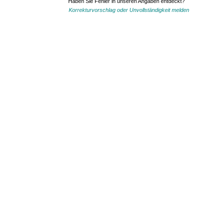
Haben Sie Fehler in unseren Angaben entdeckt?
Korrekturvorschlag oder Unvollständigkeit melden