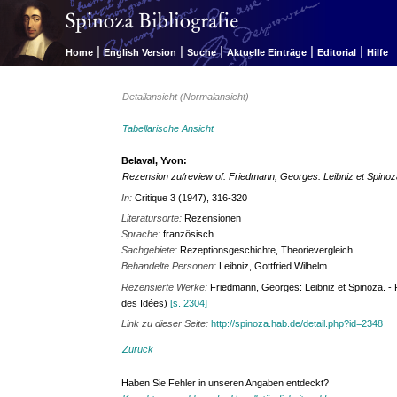
|
|
|
|
|
Home
English Version
Suche
Aktuelle Einträge
Editorial
Hilfe
Detailansicht (Normalansicht)
Tabellarische Ansicht
Belaval, Yvon:
Rezension zu/review of: Friedmann, Georges: Leibniz et Spino
In:
Critique 3 (1947), 316-320
Literatursorte:
Rezensionen
Sprache:
französisch
Sachgebiete:
Rezeptionsgeschichte, Theorievergleich
Behandelte Personen:
Leibniz, Gottfried Wilhelm
Rezensierte Werke:
Friedmann, Georges: Leibniz et Spinoza. - Pa
des Idées)
[s. 2304]
Link zu dieser Seite:
http://spinoza.hab.de/detail.php?id=2348
Zurück
Haben Sie Fehler in unseren Angaben entdeckt?