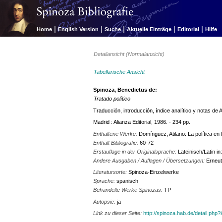
|
|
|
|
|
Home
English Version
Suche
Aktuelle Einträge
Editorial
Hilfe
Detailansicht (Normalansicht)
Tabellarische Ansicht
Spinoza, Benedictus de:
Tratado político
Traducción, introducción, índice analítico y notas de
Madrid : Alianza Editorial, 1986. - 234 pp.
Enthaltene Werke:
Domínguez, Atilano: La política en 
Enthält Bibliografie:
60-72
Erstauflage in der Originalsprache:
Lateinisch/Latin 
Andere Ausgaben / Auflagen / Übersetzungen:
Erneut
Literatursorte:
Spinoza-Einzelwerke
Sprache:
spanisch
Behandelte Werke Spinozas:
TP
Autopsie:
ja
Link zu dieser Seite:
http://spinoza.hab.de/detail.php