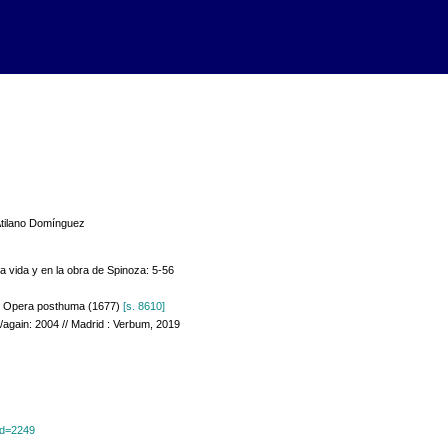
 Atilano Domínguez
la vida y en la obra de Spinoza: 5-56
in: Opera posthuma (1677)
[s. 8610]
/again: 2004 // Madrid : Verbum, 2019
?id=2249