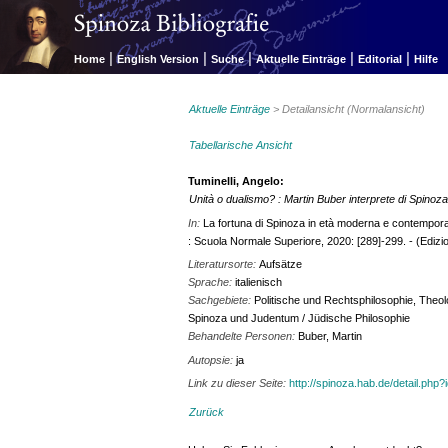
|
|
|
|
|
Home
English Version
Suche
Aktuelle Einträge
Editorial
Hilfe
Aktuelle Einträge
> Detailansicht (Normalansicht)
Tabellarische Ansicht
Tuminelli, Angelo:
Unità o dualismo? : Martin Buber interprete di Spinoz
In:
La fortuna di Spinoza in età moderna e contempor
: Scuola Normale Superiore, 2020: [289]-299. - (Edizi
Literatursorte:
Aufsätze
Sprache:
italienisch
Sachgebiete:
Politische und Rechtsphilosophie, Theol
Spinoza und Judentum / Jüdische Philosophie
Behandelte Personen:
Buber, Martin
Autopsie:
ja
Link zu dieser Seite:
http://spinoza.hab.de/detail.php
Zurück