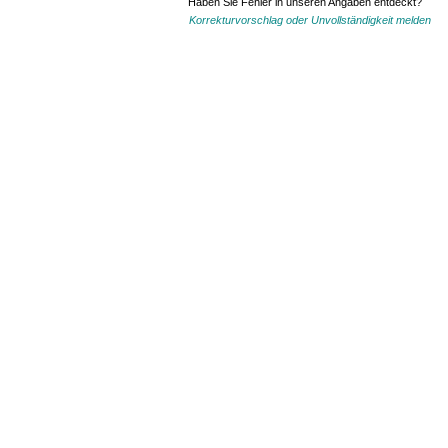
Haben Sie Fehler in unseren Angaben entdeckt?
Korrekturvorschlag oder Unvollständigkeit melden