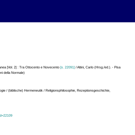
a
anea [Vol. 2] : Tra Ottocento e Novecento
[s. 22091]
/ Altini, Carlo (Hrsg./ed.). - Pisa
oni della Normale)
ogie / (biblische) Hermeneutik / Religionsphilosophie, Rezeptionsgeschichte,
?id=22109