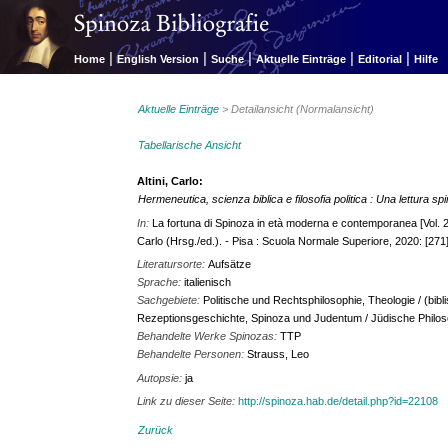
|
|
|
|
|
Home
English Version
Suche
Aktuelle Einträge
Editorial
Hilfe
Aktuelle Einträge
> Detailansicht (Normalansicht)
Tabellarische Ansicht
Altini, Carlo:
Hermeneutica, scienza biblica e filosofia politica : Una lettura s
In:
La fortuna di Spinoza in età moderna e contemporanea [Vol. 
Carlo (Hrsg./ed.). - Pisa : Scuola Normale Superiore, 2020: [271]
Literatursorte:
Aufsätze
Sprache:
italienisch
Sachgebiete:
Politische und Rechtsphilosophie, Theologie / (bibl
Rezeptionsgeschichte, Spinoza und Judentum / Jüdische Philos
Behandelte Werke Spinozas:
TTP
Behandelte Personen:
Strauss, Leo
Autopsie:
ja
Link zu dieser Seite:
http://spinoza.hab.de/detail.php?id=22108
Zurück