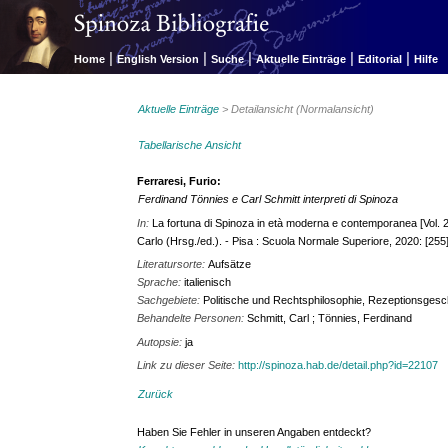
|
|
|
|
|
Home
English Version
Suche
Aktuelle Einträge
Editorial
Hilfe
Aktuelle Einträge
> Detailansicht (Normalansicht)
Tabellarische Ansicht
Ferraresi, Furio:
Ferdinand Tönnies e Carl Schmitt interpreti di Spinoza
In:
La fortuna di Spinoza in età moderna e contemporanea [Vol. 
Carlo (Hrsg./ed.). - Pisa : Scuola Normale Superiore, 2020: [255]
Literatursorte:
Aufsätze
Sprache:
italienisch
Sachgebiete:
Politische und Rechtsphilosophie, Rezeptionsgesc
Behandelte Personen:
Schmitt, Carl ; Tönnies, Ferdinand
Autopsie:
ja
Link zu dieser Seite:
http://spinoza.hab.de/detail.php?id=22107
Zurück
Haben Sie Fehler in unseren Angaben entdeckt?