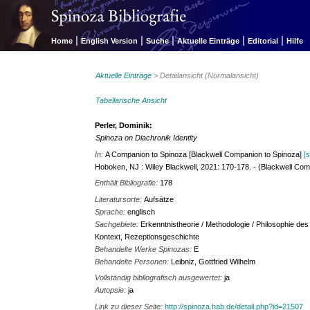
|
|
|
|
|
Home
English Version
Suche
Aktuelle Einträge
Editorial
Hilfe
Aktuelle Einträge
> Detailansicht (Normalansicht)
Tabellarische Ansicht
Perler, Dominik:
Spinoza on Diachronik Identity
In:
A Companion to Spinoza [Blackwell Companion to Spinoza]
[
Hoboken, NJ : Wiley Blackwell, 2021: 170-178. - (Blackwell Com
Enthält Bibliografie:
178
Literatursorte:
Aufsätze
Sprache:
englisch
Sachgebiete:
Erkenntnistheorie / Methodologie / Philosophie de
Kontext, Rezeptionsgeschichte
Behandelte Werke Spinozas:
E
Behandelte Personen:
Leibniz, Gottfried Wilhelm
Vollständig bibliografisch ausgewertet:
ja
Autopsie:
ja
Link zu dieser Seite:
http://spinoza.hab.de/detail.php?id=21507