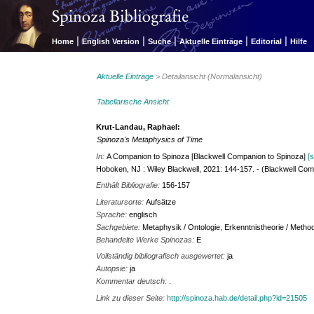
|
|
|
|
|
Home
English Version
Suche
Aktuelle Einträge
Editorial
Hilfe
Aktuelle Einträge
> Detailansicht (Normalansicht)
Tabellarische Ansicht
Krut-Landau, Raphael:
Spinoza's Metaphysics of Time
In:
A Companion to Spinoza [Blackwell Companion to Spinoza]
[
Hoboken, NJ : Wiley Blackwell, 2021: 144-157. - (Blackwell Com
Enthält Bibliografie:
156-157
Literatursorte:
Aufsätze
Sprache:
englisch
Sachgebiete:
Metaphysik / Ontologie, Erkenntnistheorie / Method
Behandelte Werke Spinozas:
E
Vollständig bibliografisch ausgewertet:
ja
Autopsie:
ja
Kommentar deutsch:
.
Link zu dieser Seite:
http://spinoza.hab.de/detail.php?id=21505