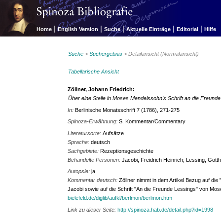
|
|
|
|
|
Home
English Version
Suche
Aktuelle Einträge
Editorial
Hilfe
Suche
>
Suchergebnis
> Detailansicht (Normalansicht)
Tabellarische Ansicht
Zöllner, Johann Friedrich:
Über eine Stelle in Moses Mendelssohn's Schrift an die Freund
In:
Berlinische Monatsschrift 7 (1786), 271-275
Spinoza-Erwähnung:
S. Kommentar/Commentary
Literatursorte:
Aufsätze
Sprache:
deutsch
Sachgebiete:
Rezeptionsgeschichte
Behandelte Personen:
Jacobi, Freidrich Heinrich; Lessing, Go
Autopsie:
ja
Kommentar deutsch:
Zöllner nimmt in dem Artikel Bezug auf die
Jacobi sowie auf die Schrift "An die Freunde Lessings" von M
bielefeld.de/diglib/aufkl/berlmon/berlmon.htm
Link zu dieser Seite:
http://spinoza.hab.de/detail.php?id=1998