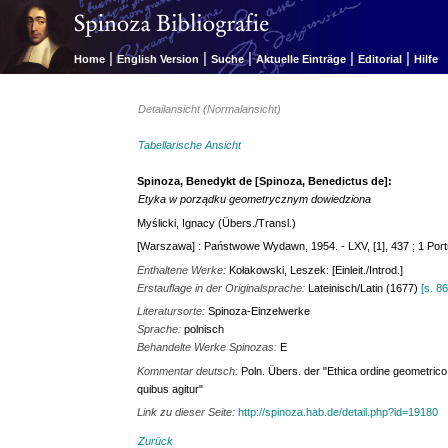
|
|
|
|
|
Home
English Version
Suche
Aktuelle Einträge
Editorial
Hilfe
Detailansicht (Normalansicht)
Tabellarische Ansicht
Spinoza, Benedykt de [Spinoza, Benedictus de]:
Etyka w porządku geometrycznym dowiedziona
Myślicki, Ignacy (Übers./Transl.)
[Warszawa] : Państwowe Wydawn, 1954. - LXV, [1], 437 ; 1 Portr. -
Enthaltene Werke:
Kołakowski, Leszek: [Einleit./Introd.]
Erstauflage in der Originalsprache:
Lateinisch/Latin (1677)
[s. 8
Literatursorte:
Spinoza-Einzelwerke
Sprache:
polnisch
Behandelte Werke Spinozas:
E
Kommentar deutsch:
Poln. Übers. der "Ethica ordine geometrico 
quibus agitur"
Link zu dieser Seite:
http://spinoza.hab.de/detail.php?id=19180
Zurück