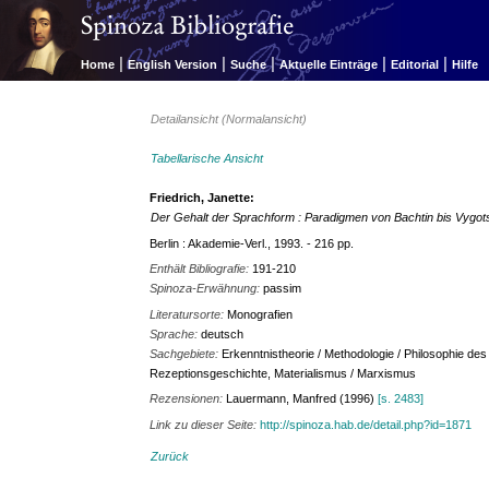
|
|
|
|
|
Home
English Version
Suche
Aktuelle Einträge
Editorial
Hilfe
Detailansicht (Normalansicht)
Tabellarische Ansicht
Friedrich, Janette:
Der Gehalt der Sprachform : Paradigmen von Bachtin bis Vygots
Berlin : Akademie-Verl., 1993. - 216 pp.
Enthält Bibliografie:
191-210
Spinoza-Erwähnung:
passim
Literatursorte:
Monografien
Sprache:
deutsch
Sachgebiete:
Erkenntnistheorie / Methodologie / Philosophie de
Rezeptionsgeschichte, Materialismus / Marxismus
Rezensionen:
Lauermann, Manfred (1996)
[s. 2483]
Link zu dieser Seite:
http://spinoza.hab.de/detail.php?id=1871
Zurück