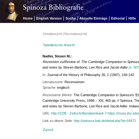
|
|
|
|
|
Home
English Version
Suche
Aktuelle Einträge
Editorial
Hilfe
Detailansicht (Normalansicht)
Tabellarische Ansicht
Nadler, Steven M.:
Rezension zu/Review of: The Cambridge Companion to Spinoz
and notes by Steven Barbone, Lee Rice and Jacob Adler
[s. 907
In:
Journal of the History of Philosophy 35, 1 (1997), 140-142
Literatursorte:
Rezensionen
Sprache:
englisch
Rezensierte Werke:
The Cambridge Companion to Spinoza's 'Ethi
Cambridge University Press, 1996. - XIII, 465 pp. // Spinoza: The 
and notes by Steven Barbone, Lee Rice and Jacob Adler. Indianap
URL:
http://ZDB - Zeitschriftendatenbank // https://muse.jhu.edu
Link zu dieser Seite:
http://spinoza.hab.de/detail.php?id=18472
Zurück