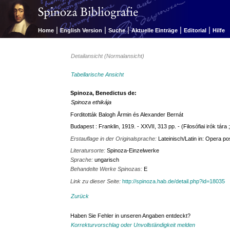
|
|
|
|
|
Home
English Version
Suche
Aktuelle Einträge
Editorial
Hilfe
Detailansicht (Normalansicht)
Tabellarische Ansicht
Spinoza, Benedictus de:
Spinoza ethikája
Forditották Balogh Årmin és Alexander Bernát
Budapest : Franklin, 1919. - XXVII, 313 pp. - (Filosófiai irók tára ;
Erstauflage in der Originalsprache:
Lateinisch/Latin in: Opera 
Literatursorte:
Spinoza-Einzelwerke
Sprache:
ungarisch
Behandelte Werke Spinozas:
E
Link zu dieser Seite:
http://spinoza.hab.de/detail.php?id=18035
Zurück
Haben Sie Fehler in unseren Angaben entdeckt?
Korrekturvorschlag oder Unvollständigkeit melden