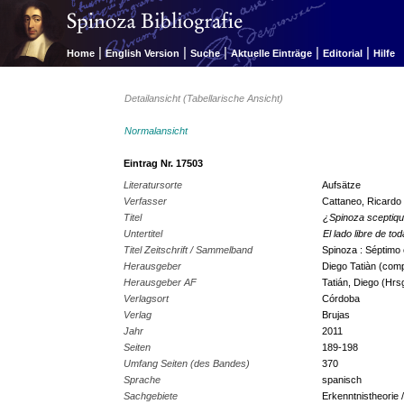
|
|
|
|
|
Home
English Version
Suche
Aktuelle Einträge
Editorial
Hilfe
Detailansicht (Tabellarische Ansicht)
Normalansicht
Eintrag Nr. 17503
Literatursorte
Aufsätze
Verfasser
Cattaneo, Ricardo
Titel
¿Spinoza sceptiqu
Untertitel
El lado libre de to
Titel Zeitschrift / Sammelband
Spinoza : Séptimo 
Herausgeber
Diego Tatiàn (com
Herausgeber AF
Tatián, Diego (Hrs
Verlagsort
Córdoba
Verlag
Brujas
Jahr
2011
Seiten
189-198
Umfang Seiten (des Bandes)
370
Sprache
spanisch
Sachgebiete
Erkenntnistheorie 