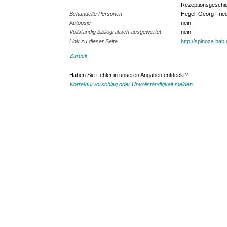
Rezeptionsgeschi
Behandelte Personen
Hegel, Georg Fried
Autopsie
nein
Vollständig bibliografisch ausgewertet
nein
Link zu dieser Seite
http://spinoza.hab
Zurück
Haben Sie Fehler in unseren Angaben entdeckt?
Korrekturvorschlag oder Unvollständigkeit melden