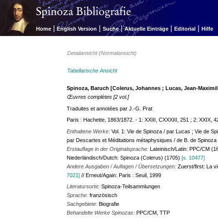
|
|
|
|
|
Home
English Version
Suche
Aktuelle Einträge
Editorial
Hilfe
Detailansicht (Normalansicht)
Tabellarische Ansicht
Spinoza, Baruch [Colerus, Johannes ; Lucas, Jean-Maximil
Œuvres complètes [2 vol.]
Traduites et annotées par J.-G. Prat
Paris : Hachette, 1863/1872. - 1: XXIII, CXXXIII, 251 ; 2: XXIX, 4
Enthaltene Werke:
Vol. 1: Vie de Spinoza / par Lucas ; Vie de Sp
par Descartes et Méditations métaphysiques / de B. de Spinoza ; V
Erstauflage in der Originalsprache:
Lateinisch/Latin: PPC/CM (
Niederländisch/Dutch: Spinoza (Colerus) (1705)
[s. 10477]
Andere Ausgaben / Auflagen / Übersetzungen:
Zuerst/first: La
7021]
// Erneut/Again: Paris : Seuil, 1999
Literatursorte:
Spinoza-Teilsammlungen
Sprache:
französisch
Sachgebiete:
Biografie
Behandelte Werke Spinozas:
PPC/CM, TTP