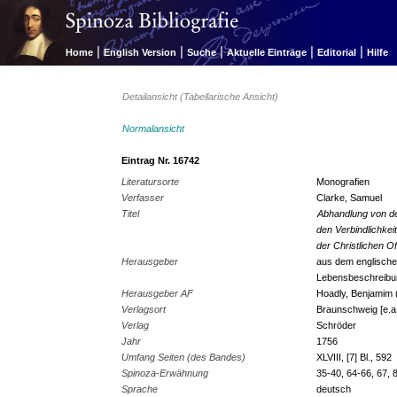
|
|
|
|
|
Home
English Version
Suche
Aktuelle Einträge
Editorial
Hilfe
Detailansicht (Tabellarische Ansicht)
Normalansicht
Eintrag Nr. 16742
Literatursorte
Monografien
Verfasser
Clarke, Samuel
Titel
Abhandlung von d
den Verbindlichkei
der Christlichen O
Herausgeber
aus dem englische
Lebensbeschreibun
Herausgeber AF
Hoadly, Benjamim (Ü
Verlagsort
Braunschweig [e.a
Verlag
Schröder
Jahr
1756
Umfang Seiten (des Bandes)
XLVIII, [7] Bl., 592
Spinoza-Erwähnung
35-40, 64-66, 67, 
Sprache
deutsch