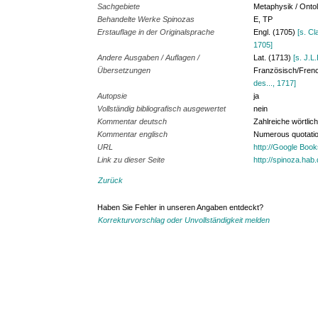
Sachgebiete
Metaphysik / Onto
Behandelte Werke Spinozas
E, TP
Erstauflage in der Originalsprache
Engl. (1705)
[s. Cl
1705]
Andere Ausgaben / Auflagen /
Lat. (1713)
[s. J.L
Übersetzungen
Französisch/Fren
des..., 1717]
Autopsie
ja
Vollständig bibliografisch ausgewertet
nein
Kommentar deutsch
Zahlreiche wörtlic
Kommentar englisch
Numerous quotati
URL
http://Google Boo
Link zu dieser Seite
http://spinoza.hab
Zurück
Haben Sie Fehler in unseren Angaben entdeckt?
Korrekturvorschlag oder Unvollständigkeit melden