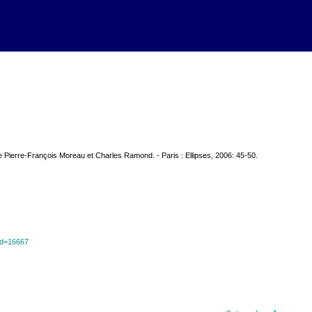
de Pierre-François Moreau et Charles Ramond. - Paris : Ellipses, 2006: 45-50.
?id=16667