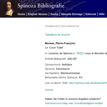
|
|
|
|
|
Home
English Version
Suche
Aktuelle Einträge
Editorial
Hilfe
Detailansicht (Normalansicht)
Tabellarische Ansicht
Moreau, Pierre-François:
Le 'Court Traité'
In:
Lectures de Spinoza
[s. 9525]
/ sous la direction 
Enthält Bibliografie:
269-287
Literatursorte:
Aufsätze
Sprache:
französisch
Sachgebiete:
Werkkommentar
Behandelte Werke Spinozas:
KV
Link zu dieser Seite:
http://spinoza.hab.de/detail.php
Zurück
Haben Sie Fehler in unseren Angaben entdeckt?
Korrekturvorschlag oder Unvollständigkeit melden