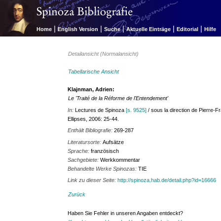
|
|
|
|
|
Home
English Version
Suche
Aktuelle Einträge
Editorial
Hilfe
Detailansicht (Normalansicht)
Tabellarische Ansicht
Klajnman, Adrien:
Le 'Traité de la Réforme de l'Entendement'
In:
Lectures de Spinoza
[s. 9525]
/ sous la direction de Pierre-
Ellipses, 2006: 25-44.
Enthält Bibliografie:
269-287
Literatursorte:
Aufsätze
Sprache:
französisch
Sachgebiete:
Werkkommentar
Behandelte Werke Spinozas:
TIE
Link zu dieser Seite:
http://spinoza.hab.de/detail.php?id=16666
Zurück
Haben Sie Fehler in unseren Angaben entdeckt?