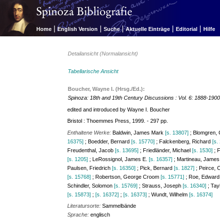
|
|
|
|
|
Home
English Version
Suche
Aktuelle Einträge
Editorial
Hilfe
Detailansicht (Normalansicht)
Tabellarische Ansicht
Boucher, Wayne I. (Hrsg./Ed.):
Spinoza: 18th and 19th Century Discussions : Vol. 6: 1888-190
edited and introduced by Wayne I. Boucher
Bristol : Thoemmes Press, 1999. - 297 pp.
Enthaltene Werke:
Baldwin, James Mark
[s. 13807]
; Blomgren, 
16375]
; Boedder, Bernard
[s. 15770]
; Falckenberg, Richard
[s.
Freudenthal, Jacob
[s. 13695]
; Friedländer, Michael
[s. 1530]
; 
[s. 1205]
; LeRossignol, James E.
[s. 16357]
; Martineau, Jame
Paulsen, Friedrich
[s. 16350]
; Pick, Bernard
[s. 1827]
; Peirce,
[s. 15768]
; Robertson, George Croom
[s. 15771]
; Roe, Edward 
Schindler, Solomon
[s. 15769]
; Strauss, Joseph
[s. 16340]
; Tay
[s. 15873]
;
[s. 16372]
;
[s. 16373]
; Wundt, Wilhelm
[s. 16374]
Literatursorte:
Sammelbände
Sprache:
englisch