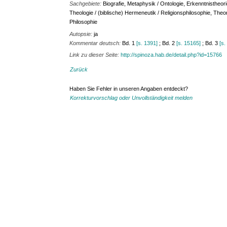
Sachgebiete:
Biografie, Metaphysik / Ontologie, Erkenntnistheor
Theologie / (biblische) Hermeneutik / Religionsphilosophie, The
Philosophie
Autopsie:
ja
Kommentar deutsch:
Bd. 1
[s. 1391]
; Bd. 2
[s. 15165]
; Bd. 3
[s.
Link zu dieser Seite:
http://spinoza.hab.de/detail.php?id=15766
Zurück
Haben Sie Fehler in unseren Angaben entdeckt?
Korrekturvorschlag oder Unvollständigkeit melden