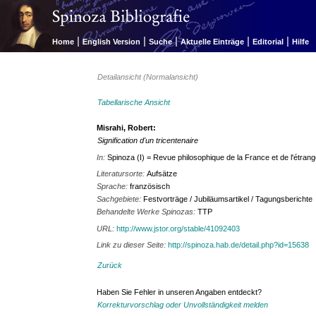
|
|
|
|
|
Home
English Version
Suche
Aktuelle Einträge
Editorial
Hilfe
Detailansicht (Normalansicht)
Tabellarische Ansicht
Misrahi, Robert:
Signification d'un tricentenaire
In:
Spinoza (I) = Revue philosophique de la France et de l'étran
Literatursorte:
Aufsätze
Sprache:
französisch
Sachgebiete:
Festvorträge / Jubiläumsartikel / Tagungsberichte
Behandelte Werke Spinozas:
TTP
URL:
http://www.jstor.org/stable/41092403
Link zu dieser Seite:
http://spinoza.hab.de/detail.php?id=15638
Zurück
Haben Sie Fehler in unseren Angaben entdeckt?
Korrekturvorschlag oder Unvollständigkeit melden