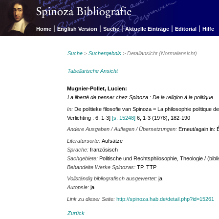
|
|
|
|
|
Home
English Version
Suche
Aktuelle Einträge
Editorial
Hilfe
Suche
>
Suchergebnis
> Detailansicht (Normalansicht)
Tabellarische Ansicht
Mugnier-Pollet, Lucien:
La liberté de penser chez Spinoza : De la religion à la politique
In:
De politieke filosofie van Spinoza = La philosophie politique d
Verlichting : 6, 1-3]
[s. 15248]
6, 1-3 (1978), 182-190
Andere Ausgaben / Auflagen / Übersetzungen:
Erneut/again in: 
Literatursorte:
Aufsätze
Sprache:
französisch
Sachgebiete:
Politische und Rechtsphilosophie, Theologie / (bib
Behandelte Werke Spinozas:
TP, TTP
Vollständig bibliografisch ausgewertet:
ja
Autopsie:
ja
Link zu dieser Seite:
http://spinoza.hab.de/detail.php?id=15261
Zurück