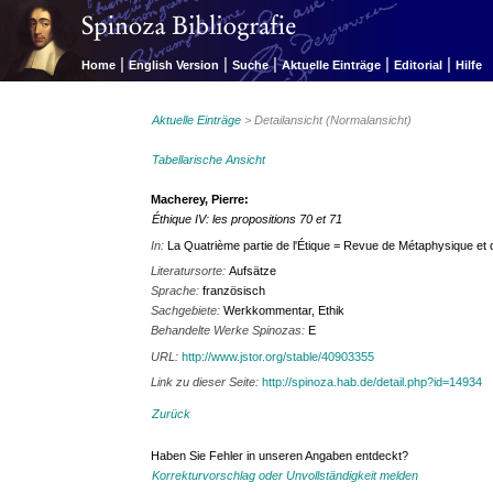
|
|
|
|
|
Home
English Version
Suche
Aktuelle Einträge
Editorial
Hilfe
Aktuelle Einträge
> Detailansicht (Normalansicht)
Tabellarische Ansicht
Macherey, Pierre:
Éthique IV: les propositions 70 et 71
In:
La Quatrième partie de l'Étique = Revue de Métaphysique et
Literatursorte:
Aufsätze
Sprache:
französisch
Sachgebiete:
Werkkommentar, Ethik
Behandelte Werke Spinozas:
E
URL:
http://www.jstor.org/stable/40903355
Link zu dieser Seite:
http://spinoza.hab.de/detail.php?id=14934
Zurück
Haben Sie Fehler in unseren Angaben entdeckt?
Korrekturvorschlag oder Unvollständigkeit melden