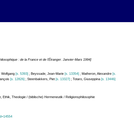
hilosophique : de la France et de l'Étranger. Janvier-Mars 1994]
t, Wolfgang
[s. 5393]
; Beyssade, Jean-Marie
[s. 13354]
; Matheron, Alexandre
[s.
rançois
[s. 12826]
; Steenbakkers, Piet
[s. 13327]
; Totaro, Giuseppina
[s. 13446]
Ethik, Theologie / (biblische) Hermeneutik / Religionsphilosophie
?id=14554