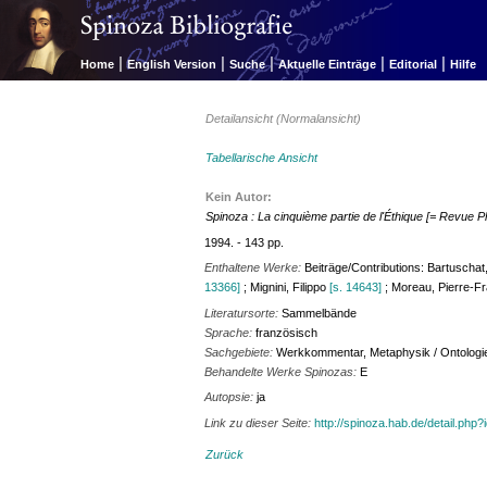
|
|
|
|
|
Home
English Version
Suche
Aktuelle Einträge
Editorial
Hilfe
Detailansicht (Normalansicht)
Tabellarische Ansicht
Kein Autor:
Spinoza : La cinquième partie de l'Éthique [= Revue P
1994. - 143 pp.
Enthaltene Werke:
Beiträge/Contributions: Bartuscha
13366]
; Mignini, Filippo
[s. 14643]
; Moreau, Pierre-F
Literatursorte:
Sammelbände
Sprache:
französisch
Sachgebiete:
Werkkommentar, Metaphysik / Ontologie, 
Behandelte Werke Spinozas:
E
Autopsie:
ja
Link zu dieser Seite:
http://spinoza.hab.de/detail.php
Zurück