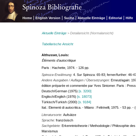
|
|
|
|
|
Home
English Version
Suche
Aktuelle Einträge
Editorial
Hilfe
Aktuelle Einträge
> Detailansicht (Normalansicht)
Tabellarische Ansicht
Althusser, Louis:
Éléments d'autocritique
Paris : Hachette, 1974. - 126 pp.
Spinoza-Erwähnung:
4. Sur Spinoza: 65-83; ferner/further: 46-47
Andere Ausgaben / Auflagen / Übersetzungen:
Erneut/again: 197
édition préparée et commentée par Yves Sintomer. Paris : Press
Deutsch/German (1975)
[s. 3200]
Englisch/English (1976)
[s. 18073]
Türkisch/Turkish (2000)
[s. 9184]
Ital.: Elementi di autocritica. - Milano : Feltrinelli, 1975. - 53 pp. -
Literatursorte:
Aufsätze
Sprache:
französisch
Sachgebiete:
Erkenntnistheorie / Methodologie / Philosophie de
Marxismus