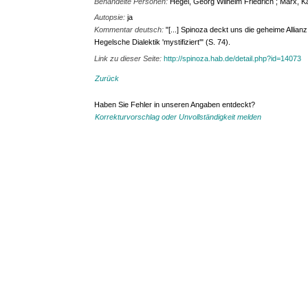
Behandelte Personen:
Hegel, Georg Wilhelm Friedrich ; Marx, Ka
Autopsie:
ja
Kommentar deutsch:
"[...] Spinoza deckt uns die geheime Allia
Hegelsche Dialektik 'mystifiziert'" (S. 74).
Link zu dieser Seite:
http://spinoza.hab.de/detail.php?id=14073
Zurück
Haben Sie Fehler in unseren Angaben entdeckt?
Korrekturvorschlag oder Unvollständigkeit melden