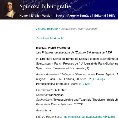
|
|
|
|
|
Home
English Version
Suche
Aktuelle Einträge
Editorial
Hilfe
Aktuelle Einträge
> Detailansicht (Normalansicht)
Tabellarische Ansicht
Moreau, Pierre-François:
Les Principes de la lecture de l'Écriture Sainte dans le T.T.P.
In:
L'Écriture Sainte au Temps de Spinoza et dans la Système S
Spinozistes. - Paris : Presses de l' Université de Paris-Sorbo
Spinozistes : Traveaux et Documents ; 4)
Andere Ausgaben / Auflagen / Übersetzungen:
Erneut/Again in: 
religion. - Paris : ENS Éditions, 2005: 81-92
[s. 9436]
//
Portugiesisch/Portoguese (1998)
[s. 7125]
Literatursorte:
Aufsätze
Sprache:
französisch
Sachgebiete:
Textgeschichte und Textkritik, Theologie / (biblisc
Behandelte Werke Spinozas:
E, TTP
Autopsie:
ja
Link zu dieser Seite:
http://spinoza.hab.de/detail.php?id=13551