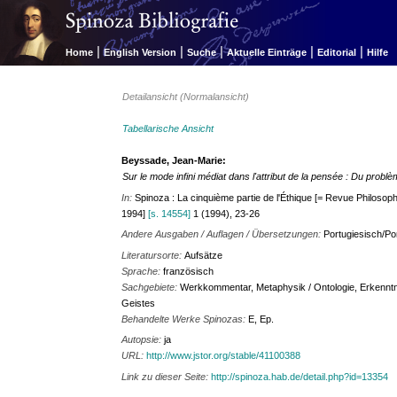
|
|
|
|
|
Home
English Version
Suche
Aktuelle Einträge
Editorial
Hilfe
Detailansicht (Normalansicht)
Tabellarische Ansicht
Beyssade, Jean-Marie:
Sur le mode infini médiat dans l'attribut de la pensée : Du problèm
In:
Spinoza : La cinquième partie de l'Éthique [= Revue Philosoph
1994]
[s. 14554]
1 (1994), 23-26
Andere Ausgaben / Auflagen / Übersetzungen:
Portugiesisch/P
Literatursorte:
Aufsätze
Sprache:
französisch
Sachgebiete:
Werkkommentar, Metaphysik / Ontologie, Erkenntni
Geistes
Behandelte Werke Spinozas:
E, Ep.
Autopsie:
ja
URL:
http://www.jstor.org/stable/41100388
Link zu dieser Seite:
http://spinoza.hab.de/detail.php?id=13354