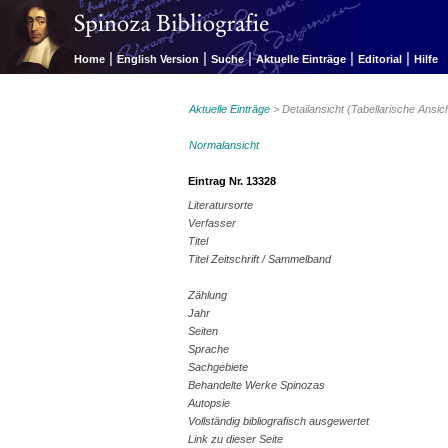
|
|
|
|
|
Home
English Version
Suche
Aktuelle Einträge
Editorial
Hilfe
Aktuelle Einträge
> Detailansicht (Tabellarische Ansic
Normalansicht
Eintrag Nr. 13328
Literatursorte
Verfasser
Titel
Titel Zeitschrift / Sammelband
Zählung
Jahr
Seiten
Sprache
Sachgebiete
Behandelte Werke Spinozas
Autopsie
Vollständig bibliografisch ausgewertet
Link zu dieser Seite