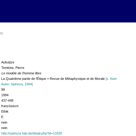
ht)
Aufsätze
Temkine, Pierre
Le modèle de l'homme libre
La Quatrième partie de l'Étique = Revue de Métaphysique et de Morale
[s. Kein
Autor: Spinoza, 1994]
99
1994
437-448
französisch
Ethik
E
nein
nein
http://spinoza.hab.de/detail.php?id=13328