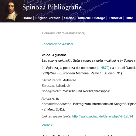
|
|
|
|
|
Home
English Version
Suche
Aktuelle Einträge
Editorial
Hilfe
Detailansicht (Normalansicht)
Tabellarische Ansicht
Volco, Agustin:
La ragione dei molti : Sulla saggezza della moltitudine in Spinoza
In:
Spinoza, la potenza del commune
[s. 4879]
/ a cura di Daniel
[239]-249. - (Europaea Memoria. Reihe 1: Studien ; 91)
Literatursorte:
Aufsätze
Sprache:
italienisch
Sachgebiete:
Politische und Rechtsphilosophie
Autopsie:
ja
Kommentar deutsch:
Beitrag zum internationalen Kongreß 'Spin
- 2. März 2011).
Link zu dieser Seite:
http://spinoza.hab.de/detail.php?id=12894
Zurück