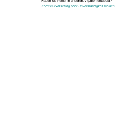
Haben Sie Fehler in unseren Angaben entdeckt?
Korrekturvorschlag oder Unvollständigkeit melden