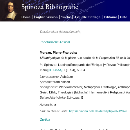
|
|
|
|
|
Home
English Version
Suche
Aktuelle Einträge
Editorial
Hilfe
Detailansicht (Normalansicht)
Tabellarische Ansicht
Moreau, Pierre-François:
Métaphysique de la gloire : Le scolie de la Proposition 36 et le 'to
In:
Spinoza : La cinquième partie de l'Éthique [= Revue Philosoph
1994]
[s. 14554]
1 (1994), 55-64
Literatursorte:
Aufsätze
Sprache:
französisch
Sachgebiete:
Werkkommentar, Metaphysik / Ontologie, Anthropolo
Geist, Ethik, Theologie / (biblische) Hermeneutik / Religionsphil
Behandelte Werke Spinozas:
E
Autopsie:
ja
Link zu dieser Seite:
http://spinoza.hab.de/detail.php?id=12826
Zurück