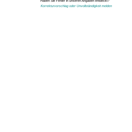
Haben Sie Fehler in unseren Angaben entdeckt?
Korrekturvorschlag oder Unvollständigkeit melden