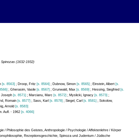
t Spinozas (1632-1932)
in
[s. 8563]
; Droop, Fritz
[s. 8564]
; Dubnow, Simon
[s. 8565]
; Einstein, Albert
[s.
 8566]
; Gherasim, Vasile
[s. 8567]
; Grunwald, Max
[s. 8569]
; Hessing, Siegfried
[s.
, Joseph
[s. 8571]
; Marcianu, Marc
[s. 8572]
; Myslicki, Ignacy
[s. 8573]
;
and, Romain
[s. 8577]
; Sass, Karl
[s. 8578]
; Siegel, Carl
[s. 8581]
; Sokolow,
ig, Arnold
[s. 8583]
m. Aufl. - 1962
[s. 4066]
gie / Philosophie des Geistes, Anthropologie / Psychologie / Affektenlehre / Körper
igionsphilosophie, Rezeptionsgeschichte, Spinoza und Judentum / Jüdische