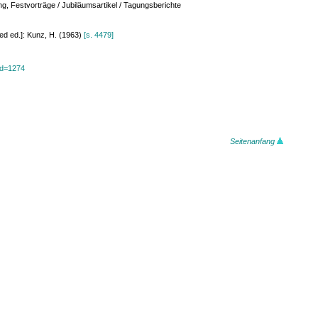
ung, Festvorträge / Jubiläumsartikel / Tagungsberichte
ged ed.]: Kunz, H. (1963)
[s. 4479]
?id=1274
Seitenanfang