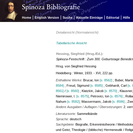
|
|
|
|
|
Home
English Version
Suche
Aktuelle Einträge
Editorial
Hilfe
Detailansicht (Normalansicht)
Tabellarische Ansicht
Hessing, Siegfried (Hrsg./Ed.):
Spinoza-Festschrift : Zum 300. Geburtstage Benedic
Hrsg. von Siegfried Hessing
Heidelberg : Winter, 1933. - XVI, 222 pp.
Enthaltene Werke:
Brucar, Ion
[s. 8562]
; Buber, Mart
8584]
; Freud, Sigmund
[s. 8585]
; Gebhardt, Carl
[s.
8561]
/
[s. 8560]
; Klatzkin, Jakob
[s. 8570]
; Klausner
Niemirower, I.
[s. 8575]
; Petrovici, Ion
[s. 8576]
; Roll
Nahum
[s. 8582]
; Wassermann, Jakob
[s. 8586]
; Zwe
Andere Ausgaben / Auflagen / Übersetzungen:
2. ver
Literatursorte:
Sammelbände
Sprache:
deutsch
Sachgebiete:
Biografie, Erkenntnistheorie / Methodolo
und Geist, Theologie / (biblische) Hermeneutik / Rel