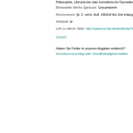
Philosophie, Literarische oder künstlerische Darstell
Behandelte Werke Spinozas:
Gesamtwerk
Rezensionen:
[d. 2. verm. Aufl. 1962/of the 2nd enlar
Autopsie:
ja
Link zu dieser Seite:
http://spinoza.hab.de/detail.php
Zurück
Haben Sie Fehler in unseren Angaben entdeckt?
Korrekturvorschlag oder Unvollständigkeit melden