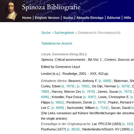
|
|
|
|
|
Home
English Version
Suche
Aktuelle Einträge
Editorial
Hilfe
Suche
>
Suchergebnis
> Detailansicht (Normalansicht)
Tabellarische Ansicht
Lloyd, Genevieve (Hrsg./Ed.):
Spinoza. Critical assessments : Bd./Vol. 1 ; Context, Sources an
Edited by Genevieve Lloyd
London [e.a.] : Routledge, 2001. - XXX, 410 pp.
Enthaltene Werke:
Beavers, Anthony F.
[s. 6895]
; Biderman, S
Curley, Edwin
[s. 7879]
;
[s. 7881]
; De Dijn, Herman
[s. 5679]
; 
7880]
; Harvey, Warren Zev
[s. 7876]
; James, Susan
[s. 7873]
;
6086]
; Kristeller, Paul Oskar
[s. 3097]
; Lewis, Christopher E.
[s
Filippo
[s. 5681]
; Pereboom, Derek
[s. 7874]
; Popkin, Richard 
Lee C.
[s. 6895]
; Sacksteder, William
[s. 7141]
; Savan, David
[
(Die Links verweisen auf frühere Veröffentlichungen der einzelnen 
the single articles)
Erstauflage in der Originalsprache:
Lat: PPC/CM (1663)
[s. 163]
Posthuma (1677)
[s. 8610]
; Niederländisch/Dutch: KV (1869)
[s