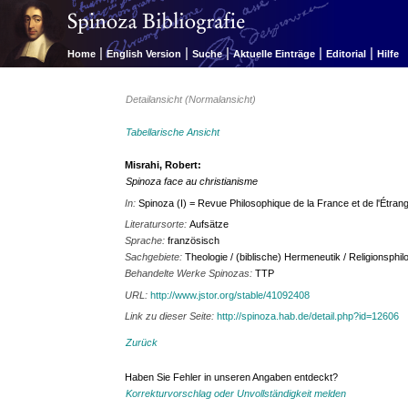
|
|
|
|
|
Home
English Version
Suche
Aktuelle Einträge
Editorial
Hilfe
Detailansicht (Normalansicht)
Tabellarische Ansicht
Misrahi, Robert:
Spinoza face au christianisme
In:
Spinoza (I) = Revue Philosophique de la France et de l'Étran
Literatursorte:
Aufsätze
Sprache:
französisch
Sachgebiete:
Theologie / (biblische) Hermeneutik / Religionsphil
Behandelte Werke Spinozas:
TTP
URL:
http://www.jstor.org/stable/41092408
Link zu dieser Seite:
http://spinoza.hab.de/detail.php?id=12606
Zurück
Haben Sie Fehler in unseren Angaben entdeckt?
Korrekturvorschlag oder Unvollständigkeit melden