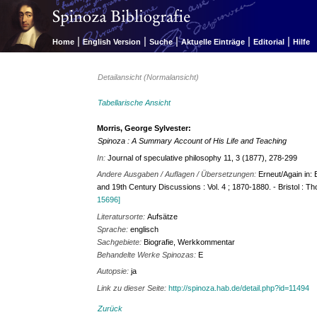
|
|
|
|
|
Home
English Version
Suche
Aktuelle Einträge
Editorial
Hilfe
Detailansicht (Normalansicht)
Tabellarische Ansicht
Morris, George Sylvester:
Spinoza : A Summary Account of His Life and Teaching
In:
Journal of speculative philosophy 11, 3 (1877), 278-299
Andere Ausgaben / Auflagen / Übersetzungen:
Erneut/Again in: 
and 19th Century Discussions : Vol. 4 ; 1870-1880. - Bristol : T
15696]
Literatursorte:
Aufsätze
Sprache:
englisch
Sachgebiete:
Biografie, Werkkommentar
Behandelte Werke Spinozas:
E
Autopsie:
ja
Link zu dieser Seite:
http://spinoza.hab.de/detail.php?id=11494
Zurück