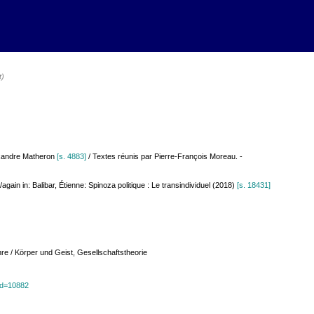
t)
lexandre Matheron
[s. 4883]
/ Textes réunis par Pierre-François Moreau. -
/again in: Balibar, Étienne: Spinoza politique : Le transindividuel (2018)
[s. 18431]
hre / Körper und Geist, Gesellschaftstheorie
?id=10882