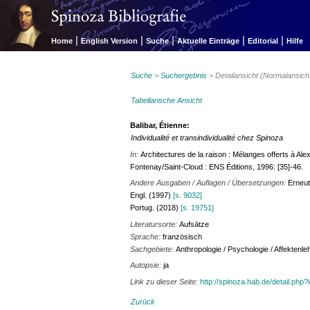
|
|
|
|
|
Home
English Version
Suche
Aktuelle Einträge
Editorial
Hilfe
Suche
>
Suchergebnis
> Detailansicht (Normalansich
Tabellarische Ansicht
Balibar, Étienne:
Individualité et transindividualité chez Spinoza
In:
Architectures de la raison : Mélanges offerts à A
Fontenay/Saint-Cloud : ENS Éditions, 1996: [35]-46.
Andere Ausgaben / Auflagen / Übersetzungen:
Erneut
Engl. (1997)
[s. 9032]
Portug. (2018)
[s. 19751]
Literatursorte:
Aufsätze
Sprache:
französisch
Sachgebiete:
Anthropologie / Psychologie / Affektenle
Autopsie:
ja
Link zu dieser Seite:
http://spinoza.hab.de/detail.php
Zurück